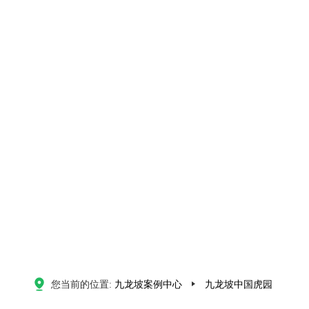
您当前的位置:
九龙坡案例中心
九龙坡中国虎园