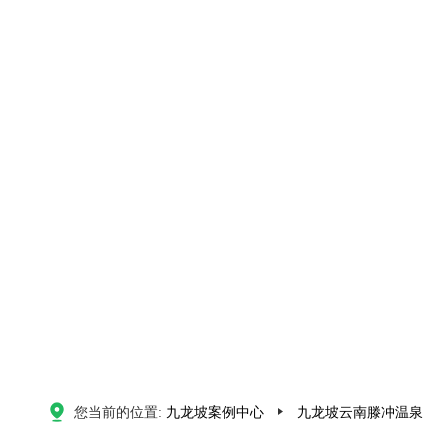
您当前的位置:
九龙坡案例中心
九龙坡云南滕冲温泉