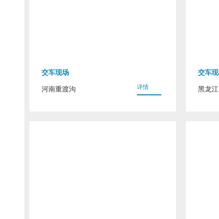
交车现场
交车现
详情
河南重渡沟
黑龙江