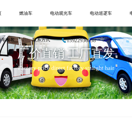
页
燃油车
电动观光车
电动巡逻车
种车改装
联系方式
15922936058
厂价直销 工厂直发
Factory price direct factory straight hair