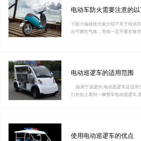
电动车防火需要注意的以
下面小编就给大家介绍下关于电动车
出可燃性气体，充电一定不要在狭
动车可将电池提取出单独充电，......
电动巡逻车的适用范围
除用于巡逻外,电动巡逻车还适用于
们在街上看到一辆警车电动巡逻车,那我
使用电动巡逻车的优点