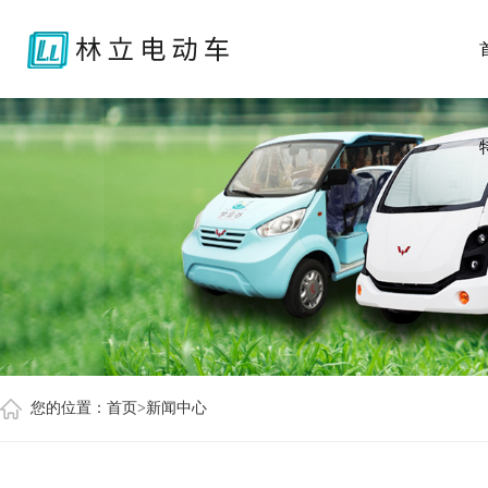
您的位置：
首页
>
新闻中心