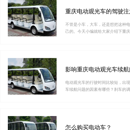
重庆电动观光车的驾驶注
不管是小车，大车，还是想把这种
己的。今天小编就给大家介绍下重庆
易引起爆炸；2、为防止外露的电子元件受
影响重庆电动观光车续航
电动观光车的行驶时间比较短，出
车续航问题的因素有哪些？刹车的
动力学、坐姿角度、前轮和后轮的比例、胎
怎么购买电动车？