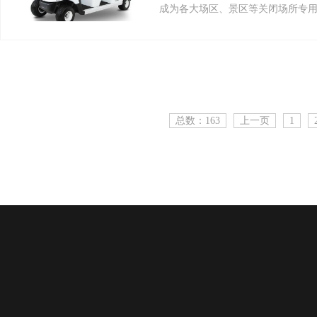
成为各大场区、景区等关闭场所专用车
总数：163
上一页
1
产品世界
新闻动态
企业介绍