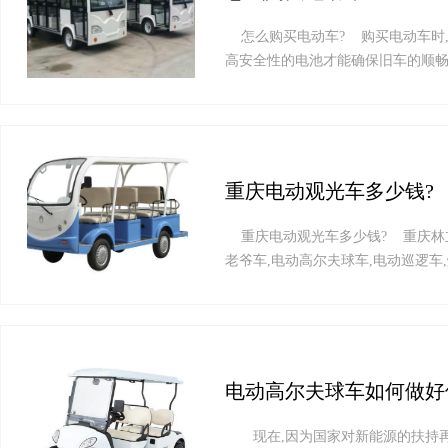
怎么购买电动车? 购买电动车时,
高安全性的电池才能确保旧车的顺畅工作.
重庆电动观光车多少钱?
重庆电动观光车多少钱? 重庆林立
老爷车,电动高尔夫球车,电动巡逻车,燃
电动高尔夫球车如何做好
现在,因为国家对新能源的扶持再