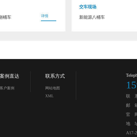
交车现场
详情
翻桶车
新能源八桶车
Telep
案例直达
联系方式
15
客户案例
网站地图
XML
联 
邮 箱：
官 网：
地 
A17-