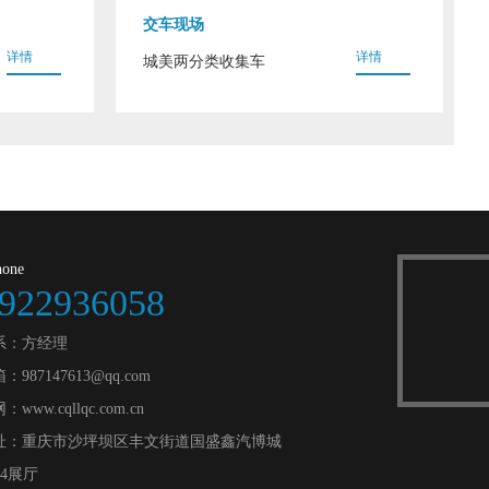
交车现场
详情
详情
城美两分类收集车
hone
922936058
系：方经理
987147613@qq.com
www.cqllqc.com.cn
址：重庆市沙坪坝区丰文街道国盛鑫汽博城
24展厅