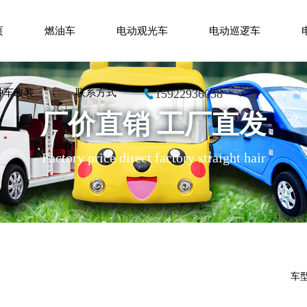
页
燃油车
电动观光车
电动巡逻车
种车改装
联系方式
15922936058
厂价直销 工厂直发
Factory price direct factory straight hair
车