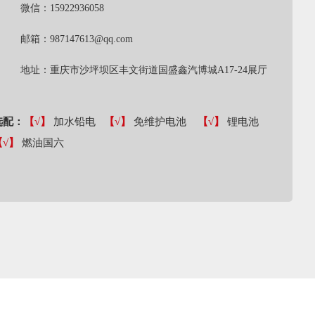
微信：15922936058
邮箱：987147613@qq.com
地址：重庆市沙坪坝区丰文街道国盛鑫汽博城A17-24展厅
选配：
【√】
加水铅电
【√】
免维护电池
【√】
锂电池
【√】
燃油国六