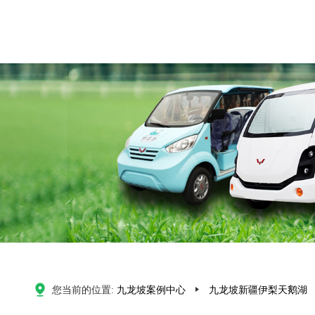
您当前的位置:
九龙坡案例中心
九龙坡新疆伊梨天鹅湖