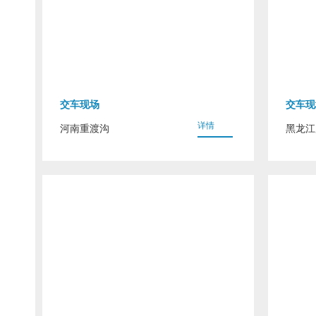
交车现场
交车现
详情
河南重渡沟
黑龙江