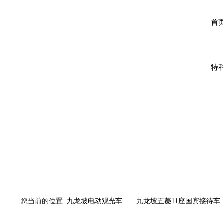
首
特
您当前的位置:
九龙坡电动观光车
九龙坡五菱11座国宾接待车