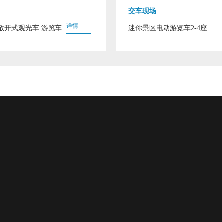
交车现场
详情
动敞开式观光车 游览车
迷你景区电动游览车2-4座
Telep
案例直达
联系方式
15
客户案例
网站地图
XML
联 
邮 箱：