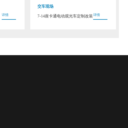
交车现场
详情
详情
7-14座卡通电动观光车定制改装
hone
922936058
系：方经理
987147613@qq.com