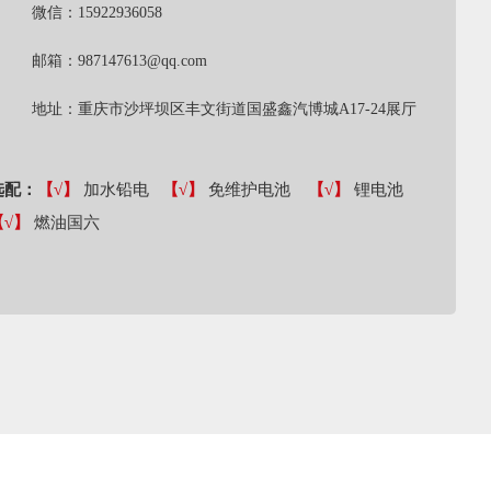
微信：15922936058
邮箱：987147613@qq.com
地址：重庆市沙坪坝区丰文街道国盛鑫汽博城A17-24展厅
选配：
【√】
加水铅电
【√】
免维护电池
【√】
锂电池
【√】
燃油国六