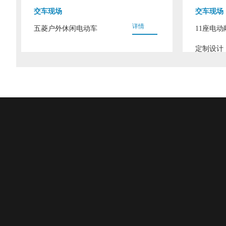
交车现场
交车现场
详情
五菱户外休闲电动车
11座电
定制设计
产品世界
新闻动态
企业介绍
燃油车
企业新闻
公司简介
电动观光车
行业新闻
企业文化