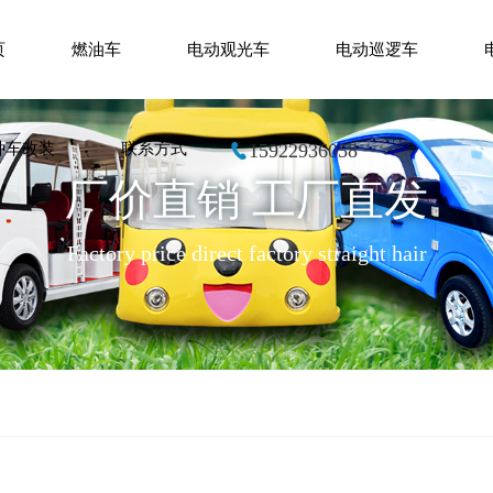
页
燃油车
电动观光车
电动巡逻车
种车改装
联系方式
15922936058
厂价直销 工厂直发
Factory price direct factory straight hair